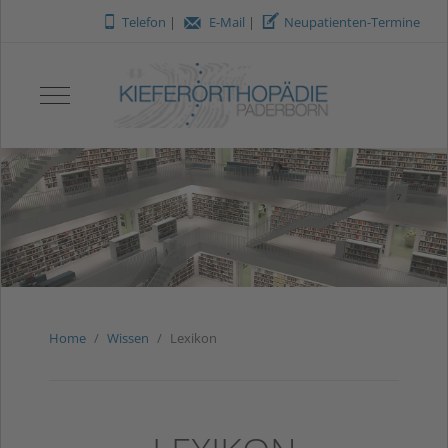
O
m
V
Telefon
|
E-Mail
|
Neupatienten-Termine
Mobile Menu Toggle
Home
Wissen
Lexikon