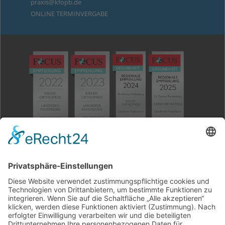
praxis@kfopb.de
ONLINE TERMINVERGABE
Wiederholte FOCUS-Empfehlung für Dr. Dietmar
Paddenberg
Dr. Dietmar Paddenberg gehört – jetzt bereits seit 2017
– „zu den empfohlenen Ärzten in der Region Paderborn.
Dies ermittelte Focus-Gesundheit in Zusammenarbeit
mit der Hamburger Stiftung Gesundheit für die große
Studie ‚Deutschlands empfohlene Ärzte aus der
Region‘“. „Für die Studie wurden Informationen zu rund
240.000 ambulant tätigen Medizinern in ganz