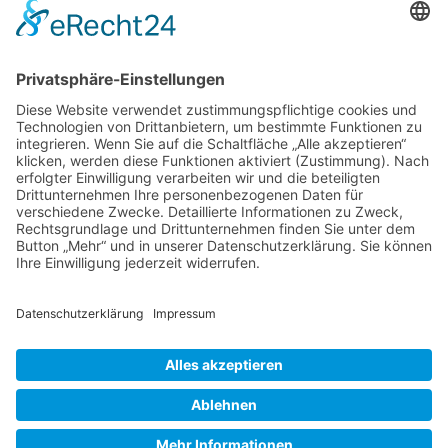
am positivsten abschneiden.“
Genauere Angaben über die Erhebungsmethoden
finden Sie hier:
https://focus-arztsuche.de/ueber-uns/siegel/silber-
siegel
Impressum
|
Datenschutzhinweise
|
Cookie-Einstellungen
Close
WIR SUCHEN DICH
Zahnmedizinische/r Fachangestellte/r
(W/M/D)
Azubi Zahnmedizinische/r Fachangestellte/r
zum 01.08.2027 (W/M/D)
Hier findest Du weitere Infos