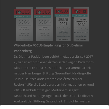
Wiederholte FOCUS-Empfehlung für Dr. Dietmar
Paddenberg
Dr. Dietmar Paddenberg gehört – jetzt bereits seit 2017
– „zu den empfohlenen Ärzten in der Region Paderborn.
Dies ermittelte Focus-Gesundheit in Zusammenarbeit
mit der Hamburger Stiftung Gesundheit für die große
Studie ‚Deutschlands empfohlene Ärzte aus der
Region‘“. „Für die Studie wurden Informationen zu rund
240.000 ambulant tätigen Medizinern in ganz
Deutschland herangezogen. Basis der Daten ist die Arzt-
Auskunft der Stiftung Gesundheit. Empfohlen werden
diejenigen Ärzte, die in der gewichteten Gesamtschau