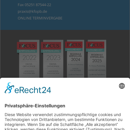
Fax 05251 87544-22
praxis@kfopb.de
ONLINE TERMINVERGABE
Wiederholte FOCUS-Empfehlung für Dr. Dietmar
Paddenberg
Dr. Dietmar Paddenberg gehört – jetzt bereits seit 2017
– „zu den empfohlenen Ärzten in der Region Paderborn.
Dies ermittelte Focus-Gesundheit in Zusammenarbeit
mit der Hamburger Stiftung Gesundheit für die große
Studie ‚Deutschlands empfohlene Ärzte aus der